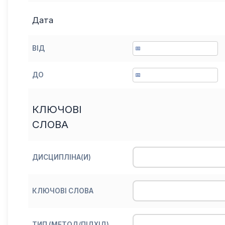
Дата
ВІД
📅
ДО
📅
КЛЮЧОВІ
СЛОВА
ДИСЦИПЛІНА(И)
КЛЮЧОВІ СЛОВА
ТИП (МЕТОД/ПІДХІД)