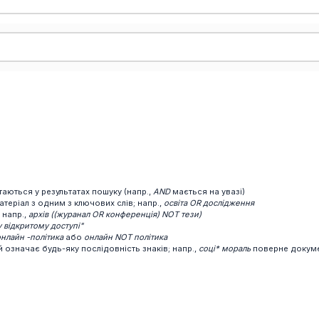
аються у результатах пошуку (напр.,
AND
мається на увазі)
теріал з одним з ключових слів; напр.,
освіта OR дослідження
 напр.,
архів ((журанал OR конференція) NOT тези)
у відкритому доступі"
нлайн -політика
або
онлайн NOT політика
 означає будь-яку послідовність знаків; напр.,
соці* мораль
поверне докумен