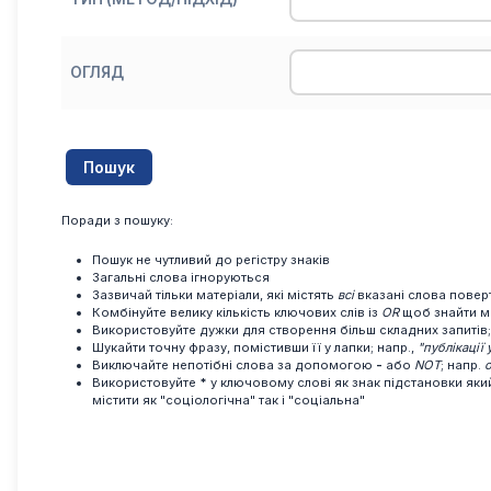
ОГЛЯД
Поради з пошуку:
Пошук не чутливий до регістру знаків
Загальні слова ігноруються
Зазвичай тільки матеріали, які містять
всі
вказані слова поверт
Комбінуйте велику кількість ключових слів із
OR
щоб знайти ма
Використовуйте дужки для створення більш складних запитів;
Шукайти точну фразу, помістивши її у лапки; напр.,
"публікації 
Виключайте непотібні слова за допомогою
-
або
NOT
; напр.
о
Використовуйте
*
у ключовому слові як знак підстановки який
містити як "соціологічна" так і "соціальна"